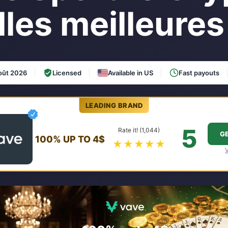
lles meilleures
oût 2026
Licensed
Available in US
Fast payouts
LEADING BRAND
5
Rate it! (1,044)
G
100% UP TO 4$
★★★★★
V