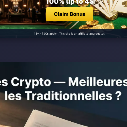
100% up to 4$
Claim Bonus
18+ · T&Cs apply · This site is an affiliate aggregator.