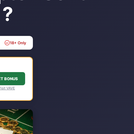
 ?
18+ Only
18+
ET BONUS
isit VAVE