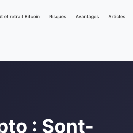
t et retrait Bitcoin
Risques
Avantages
Articles
pto : Sont-