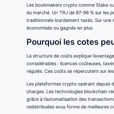
Les bookmakers crypto comme Stake ou Pi
du marché. Un TRJ de 97-98 % sur les pr
traditionnels lourdement taxés. Sur une s
économisés ou gagnés en plus.
Pourquoi les cotes peu
La structure de coûts explique l’avanta
considérables : licences coûteuses, taxes
régulés. Ces coûts se répercutent sur les
Les plateformes crypto opérant depuis de
charges. Les technologies blockchain ré
grâce à l’automatisation des transaction
redistribuées sous forme de meilleures c