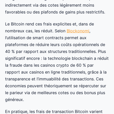
indirectement via des cotes légèrement moins
favorables ou des plafonds de gains plus restrictifs.
Le Bitcoin rend ces frais explicites et, dans de
nombreux cas, les réduit. Selon
Blockonomi
,
l’utilisation de smart contracts permet aux
plateformes de réduire leurs coûts opérationnels de
40 % par rapport aux structures traditionnelles. Plus
significatif encore : la technologie blockchain a réduit
la fraude dans les casinos crypto de 60 % par
rapport aux casinos en ligne traditionnels, grâce à la
transparence et l’immuabilité des transactions. Ces
économies peuvent théoriquement se répercuter sur
le parieur via de meilleures cotes ou des bonus plus
généreux.
En pratique, les frais de transaction Bitcoin varient