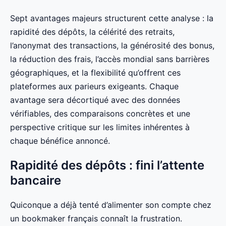
Sept avantages majeurs structurent cette analyse : la
rapidité des dépôts, la célérité des retraits,
l’anonymat des transactions, la générosité des bonus,
la réduction des frais, l’accès mondial sans barrières
géographiques, et la flexibilité qu’offrent ces
plateformes aux parieurs exigeants. Chaque
avantage sera décortiqué avec des données
vérifiables, des comparaisons concrètes et une
perspective critique sur les limites inhérentes à
chaque bénéfice annoncé.
Rapidité des dépôts : fini l’attente
bancaire
Quiconque a déjà tenté d’alimenter son compte chez
un bookmaker français connaît la frustration.