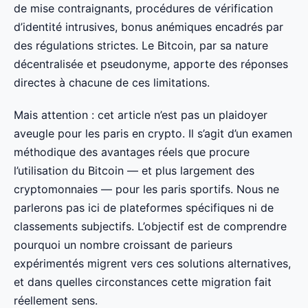
de mise contraignants, procédures de vérification
d’identité intrusives, bonus anémiques encadrés par
des régulations strictes. Le Bitcoin, par sa nature
décentralisée et pseudonyme, apporte des réponses
directes à chacune de ces limitations.
Mais attention : cet article n’est pas un plaidoyer
aveugle pour les paris en crypto. Il s’agit d’un examen
méthodique des avantages réels que procure
l’utilisation du Bitcoin — et plus largement des
cryptomonnaies — pour les paris sportifs. Nous ne
parlerons pas ici de plateformes spécifiques ni de
classements subjectifs. L’objectif est de comprendre
pourquoi un nombre croissant de parieurs
expérimentés migrent vers ces solutions alternatives,
et dans quelles circonstances cette migration fait
réellement sens.