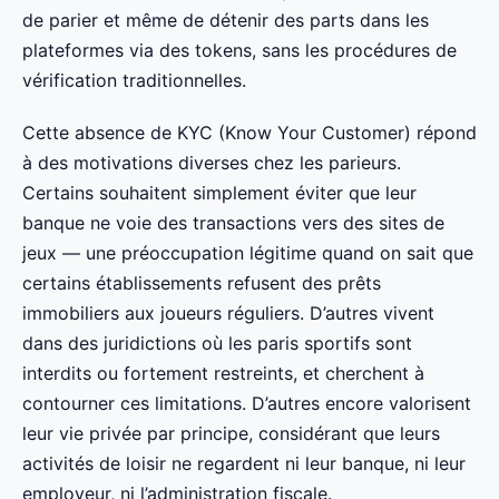
de parier et même de détenir des parts dans les
plateformes via des tokens, sans les procédures de
vérification traditionnelles.
Cette absence de KYC (Know Your Customer) répond
à des motivations diverses chez les parieurs.
Certains souhaitent simplement éviter que leur
banque ne voie des transactions vers des sites de
jeux — une préoccupation légitime quand on sait que
certains établissements refusent des prêts
immobiliers aux joueurs réguliers. D’autres vivent
dans des juridictions où les paris sportifs sont
interdits ou fortement restreints, et cherchent à
contourner ces limitations. D’autres encore valorisent
leur vie privée par principe, considérant que leurs
activités de loisir ne regardent ni leur banque, ni leur
employeur, ni l’administration fiscale.