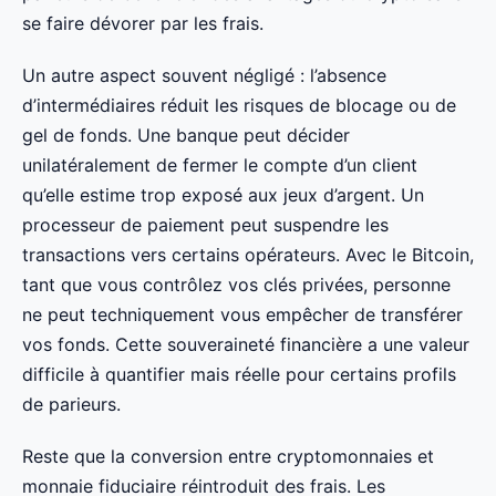
se faire dévorer par les frais.
Un autre aspect souvent négligé : l’absence
d’intermédiaires réduit les risques de blocage ou de
gel de fonds. Une banque peut décider
unilatéralement de fermer le compte d’un client
qu’elle estime trop exposé aux jeux d’argent. Un
processeur de paiement peut suspendre les
transactions vers certains opérateurs. Avec le Bitcoin,
tant que vous contrôlez vos clés privées, personne
ne peut techniquement vous empêcher de transférer
vos fonds. Cette souveraineté financière a une valeur
difficile à quantifier mais réelle pour certains profils
de parieurs.
Reste que la conversion entre cryptomonnaies et
monnaie fiduciaire réintroduit des frais. Les