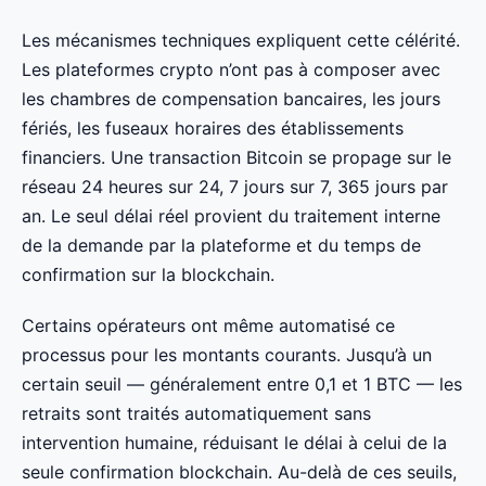
Les mécanismes techniques expliquent cette célérité.
Les plateformes crypto n’ont pas à composer avec
les chambres de compensation bancaires, les jours
fériés, les fuseaux horaires des établissements
financiers. Une transaction Bitcoin se propage sur le
réseau 24 heures sur 24, 7 jours sur 7, 365 jours par
an. Le seul délai réel provient du traitement interne
de la demande par la plateforme et du temps de
confirmation sur la blockchain.
Certains opérateurs ont même automatisé ce
processus pour les montants courants. Jusqu’à un
certain seuil — généralement entre 0,1 et 1 BTC — les
retraits sont traités automatiquement sans
intervention humaine, réduisant le délai à celui de la
seule confirmation blockchain. Au-delà de ces seuils,