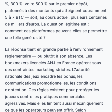
%, 300 %, voire 500 % sur le premier dépôt,
plafonnés à des montants qui atteignent couramment
5 à 7 BTC — soit, au cours actuel, plusieurs centaines
de milliers d’euros. La question légitime est :
comment ces plateformes peuvent-elles se permettre
une telle générosité ?
La réponse tient en grande partie à l’environnement
réglementaire — ou plutôt à son absence. Les
bookmakers licenciés ANJ en France opèrent sous
des contraintes marketing strictes. L’Autorité
nationale des jeux encadre les bonus, les
communications promotionnelles, les conditions
d’obtention. Ces règles existent pour protéger les
joueurs contre les pratiques commerciales
agressives. Mais elles limitent aussi mécaniquement
ce que les opérateurs peuvent offrir. Selon