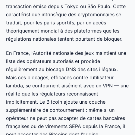
transaction émise depuis Tokyo ou São Paulo. Cette
caractéristique intrinsèque des cryptomonnaies se
traduit, pour les paris sportifs, par un accès
théoriquement mondial à des plateformes que les
régulations nationales tentent pourtant de bloquer.
En France, l’Autorité nationale des jeux maintient une
liste des opérateurs autorisés et procède
régulièrement au blocage DNS des sites illégaux.
Mais ces blocages, efficaces contre l’utilisateur
lambda, se contournent aisément avec un VPN — une
réalité que les régulateurs reconnaissent
implicitement. Le Bitcoin ajoute une couche
supplémentaire de contournement : même si un
opérateur ne peut pas accepter de cartes bancaires
françaises ou de virements SEPA depuis la France, il
peut accepter des Bitcoins dont l’origine