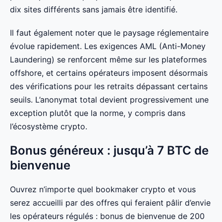
dix sites différents sans jamais être identifié.
Il faut également noter que le paysage réglementaire
évolue rapidement. Les exigences AML (Anti-Money
Laundering) se renforcent même sur les plateformes
offshore, et certains opérateurs imposent désormais
des vérifications pour les retraits dépassant certains
seuils. L’anonymat total devient progressivement une
exception plutôt que la norme, y compris dans
l’écosystème crypto.
Bonus généreux : jusqu’à 7 BTC de
bienvenue
Ouvrez n’importe quel bookmaker crypto et vous
serez accueilli par des offres qui feraient pâlir d’envie
les opérateurs régulés : bonus de bienvenue de 200