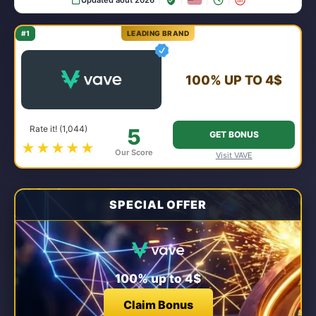
Updated août 2026
18+
#1
LEADING BRAND
100% UP TO 4$
Rate it! (1,044)
5
GET BONUS
★★★★★
Our Score
Visit VAVE
SPECIAL OFFER
100% up to 4$
Claim Bonus