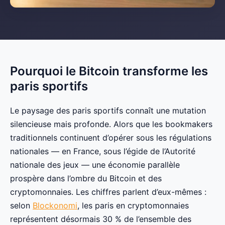
Pourquoi le Bitcoin transforme les
paris sportifs
Le paysage des paris sportifs connaît une mutation
silencieuse mais profonde. Alors que les bookmakers
traditionnels continuent d’opérer sous les régulations
nationales — en France, sous l’égide de l’Autorité
nationale des jeux — une économie parallèle
prospère dans l’ombre du Bitcoin et des
cryptomonnaies. Les chiffres parlent d’eux-mêmes :
selon
Blockonomi
, les paris en cryptomonnaies
représentent désormais 30 % de l’ensemble des