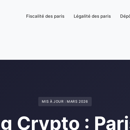
Fiscalité des paris
Légalité des paris
Dépô
MIS À JOUR : MARS 2026
ng Crypto : Pari