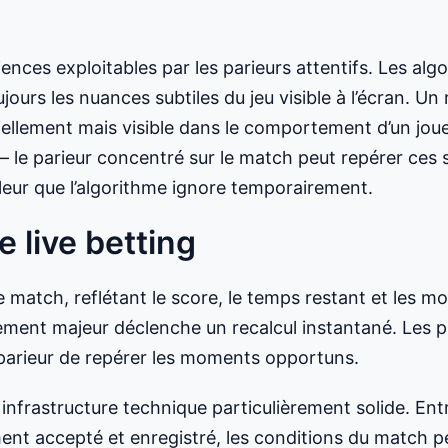
nces exploitables par les parieurs attentifs. Les algo
jours les nuances subtiles du jeu visible à l’écran.
ellement mais visible dans le comportement d’un jou
— le parieur concentré sur le match peut repérer ces 
leur que l’algorithme ignore temporairement.
 live betting
 match, reflétant le score, le temps restant et les 
ment majeur déclenche un recalcul instantané. Les p
 parieur de repérer les moments opportuns.
infrastructure technique particulièrement solide. Ent
llement accepté et enregistré, les conditions du matc