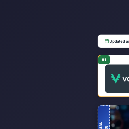
Updated a
#1