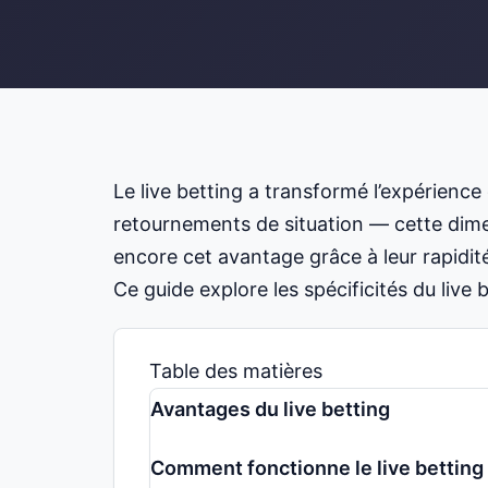
Le live betting a transformé l’expérience 
retournements de situation — cette dime
encore cet avantage grâce à leur rapidité
Ce guide explore les spécificités du live
Table des matières
Avantages du live betting
Comment fonctionne le live betting