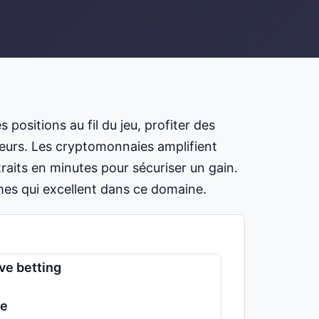
 positions au fil du jeu, profiter des
eurs. Les cryptomonnaies amplifient
traits en minutes pour sécuriser un gain.
ormes qui excellent dans ce domaine.
ive betting
ve