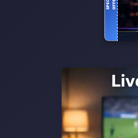
S
P
E
C
I
A
L
O
F
F
E
R