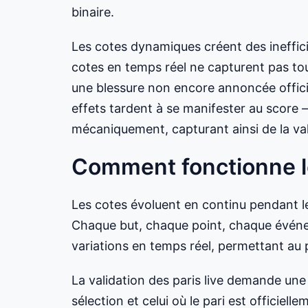
binaire.
Les cotes dynamiques créent des inefficie
cotes en temps réel ne capturent pas tou
une blessure non encore annoncée offici
effets tardent à se manifester au score 
mécaniquement, capturant ainsi de la va
Comment fonctionne le
Les cotes évoluent en continu pendant le
Chaque but, chaque point, chaque événe
variations en temps réel, permettant au
La validation des paris live demande une 
sélection et celui où le pari est officie