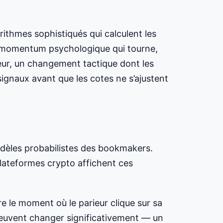
rithmes sophistiqués qui calculent les
 Un momentum psychologique qui tourne,
eur, un changement tactique dont les
signaux avant que les cotes ne s’ajustent
modèles probabilistes des bookmakers.
lateformes crypto affichent ces
re le moment où le parieur clique sur sa
h peuvent changer significativement — un