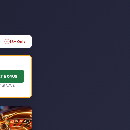
18+ Only
18+
ET BONUS
isit VAVE