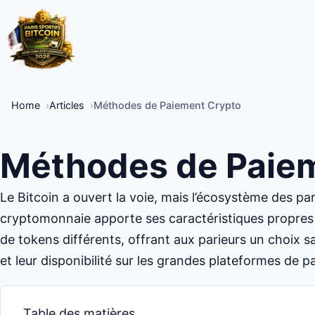
Home
Articles
Méthodes de Paiement Crypto
Méthodes de Paieme
Le Bitcoin a ouvert la voie, mais l’écosystème des p
cryptomonnaie apporte ses caractéristiques propres e
de tokens différents, offrant aux parieurs un choix 
et leur disponibilité sur les grandes plateformes de pa
Table des matières