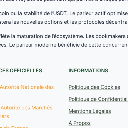
coin ou la stabilité de l’USDT. Le parieur actif optimis
era les nouvelles options et les protocoles décentral
lète la maturation de l’écosystème. Les bookmakers s’
nnées. Le parieur moderne bénéficie de cette concurren
ES OFFICIELLES
INFORMATIONS
Autorité Nationale des
Politique des Cookies
Politique de Confidential
Autorité des Marchés
Mentions Légales
iers
À Propos