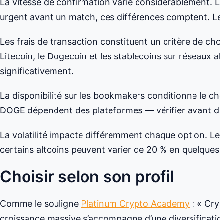
La vitesse de confirmation varie considérablement. L
urgent avant un match, ces différences comptent. Les
Les frais de transaction constituent un critère de ch
Litecoin, le Dogecoin et les stablecoins sur réseaux
significativement.
La disponibilité sur les bookmakers conditionne le ch
DOGE dépendent des plateformes — vérifier avant de 
La volatilité impacte différemment chaque option. Le
certains altcoins peuvent varier de 20 % en quelques
Choisir selon son profil
Comme le souligne
Platinum Crypto Academy
: « Cry
croissance massive s’accompagne d’une diversificati