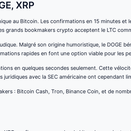
OGE, XRP
que au Bitcoin. Les confirmations en 15 minutes et les
 des grands bookmakers crypto acceptent le LTC com
ique. Malgré son origine humoristique, le DOGE béné
irmations rapides en font une option viable pour les pe
ations en quelques secondes seulement. Cette vélocit
juridiques avec la SEC américaine ont cependant lim
makers : Bitcoin Cash, Tron, Binance Coin, et de nom