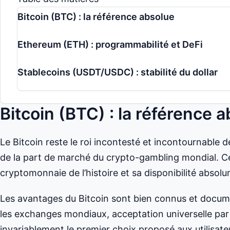
Bitcoin (BTC) : la référence absolue
Ethereum (ETH) : programmabilité et DeFi
Stablecoins (USDT/USDC) : stabilité du dollar
Bitcoin (BTC) : la référence 
Le Bitcoin reste le roi incontesté et incontournable 
de la part de marché du crypto-gambling mondial. Cet
cryptomonnaie de l’histoire et sa disponibilité absol
Les avantages du Bitcoin sont bien connus et documen
les exchanges mondiaux, acceptation universelle pa
invariablement le premier choix proposé aux utilisate