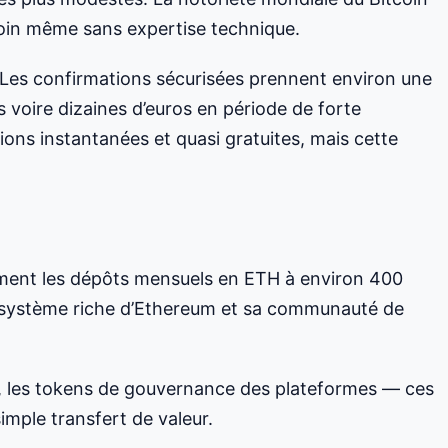
coin même sans expertise technique.
. Les confirmations sécurisées prennent environ une
os voire dizaines d’euros en période de forte
ns instantanées et quasi gratuites, mais cette
ment les dépôts mensuels en ETH à environ 400
’écosystème riche d’Ethereum et sa communauté de
és, les tokens de gouvernance des plateformes — ces
mple transfert de valeur.