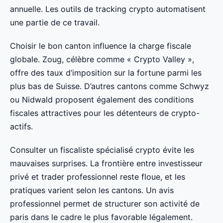
annuelle. Les outils de tracking crypto automatisent
une partie de ce travail.
Choisir le bon canton influence la charge fiscale
globale. Zoug, célèbre comme « Crypto Valley »,
offre des taux d’imposition sur la fortune parmi les
plus bas de Suisse. D’autres cantons comme Schwyz
ou Nidwald proposent également des conditions
fiscales attractives pour les détenteurs de crypto-
actifs.
Consulter un fiscaliste spécialisé crypto évite les
mauvaises surprises. La frontière entre investisseur
privé et trader professionnel reste floue, et les
pratiques varient selon les cantons. Un avis
professionnel permet de structurer son activité de
paris dans le cadre le plus favorable légalement.