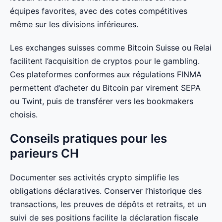
équipes favorites, avec des cotes compétitives
même sur les divisions inférieures.
Les exchanges suisses comme Bitcoin Suisse ou Relai
facilitent l’acquisition de cryptos pour le gambling.
Ces plateformes conformes aux régulations FINMA
permettent d’acheter du Bitcoin par virement SEPA
ou Twint, puis de transférer vers les bookmakers
choisis.
Conseils pratiques pour les
parieurs CH
Documenter ses activités crypto simplifie les
obligations déclaratives. Conserver l’historique des
transactions, les preuves de dépôts et retraits, et un
suivi de ses positions facilite la déclaration fiscale