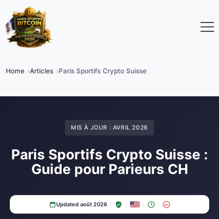
Home
Articles
Paris Sportifs Crypto Suisse
MIS À JOUR : AVRIL 2026
Paris Sportifs Crypto Suisse :
Guide pour Parieurs CH
Updated août 2026
18+