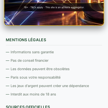
18+ · T&Cs apply · This site is an affiliate aggregator.
MENTIONS LÉGALES
Informations sans garantie
Pas de conseil financier
Les données peuvent être obsolètes
Paris sous votre responsabilité
Les jeux d'argent peuvent créer une dépendance
Interdit aux moins de 18 ans
SOURCES OFFICIELLES