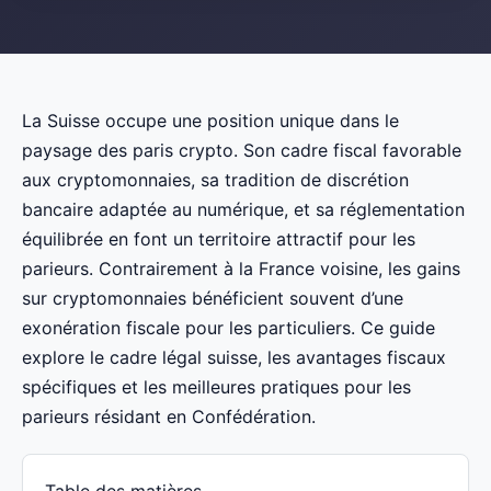
La Suisse occupe une position unique dans le
paysage des paris crypto. Son cadre fiscal favorable
aux cryptomonnaies, sa tradition de discrétion
bancaire adaptée au numérique, et sa réglementation
équilibrée en font un territoire attractif pour les
parieurs. Contrairement à la France voisine, les gains
sur cryptomonnaies bénéficient souvent d’une
exonération fiscale pour les particuliers. Ce guide
explore le cadre légal suisse, les avantages fiscaux
spécifiques et les meilleures pratiques pour les
parieurs résidant en Confédération.
Table des matières