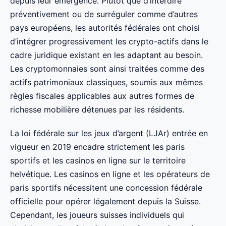
depuis leur émergence. Plutôt que d’interdire
préventivement ou de surréguler comme d’autres
pays européens, les autorités fédérales ont choisi
d’intégrer progressivement les crypto-actifs dans le
cadre juridique existant en les adaptant au besoin.
Les cryptomonnaies sont ainsi traitées comme des
actifs patrimoniaux classiques, soumis aux mêmes
règles fiscales applicables aux autres formes de
richesse mobilière détenues par les résidents.
La loi fédérale sur les jeux d’argent (LJAr) entrée en
vigueur en 2019 encadre strictement les paris
sportifs et les casinos en ligne sur le territoire
helvétique. Les casinos en ligne et les opérateurs de
paris sportifs nécessitent une concession fédérale
officielle pour opérer légalement depuis la Suisse.
Cependant, les joueurs suisses individuels qui