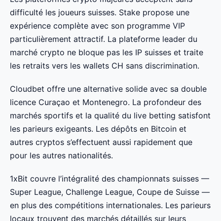
difficulté les joueurs suisses. Stake propose une
expérience complète avec son programme VIP
particulièrement attractif. La plateforme leader du
marché crypto ne bloque pas les IP suisses et traite
les retraits vers les wallets CH sans discrimination.
Cloudbet offre une alternative solide avec sa double
licence Curaçao et Montenegro. La profondeur des
marchés sportifs et la qualité du live betting satisfont
les parieurs exigeants. Les dépôts en Bitcoin et
autres cryptos s’effectuent aussi rapidement que
pour les autres nationalités.
1xBit couvre l’intégralité des championnats suisses —
Super League, Challenge League, Coupe de Suisse —
en plus des compétitions internationales. Les parieurs
locaux trouvent des marchés détaillés sur leurs