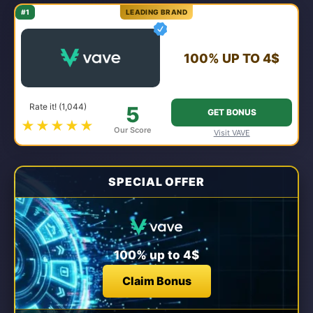
#1
LEADING BRAND
100% UP TO 4$
Rate it! (1,044)
5
GET BONUS
★★★★★
Our Score
Visit VAVE
SPECIAL OFFER
100% up to 4$
Claim Bonus