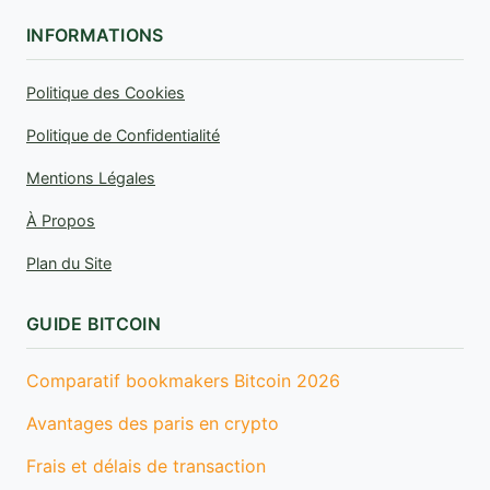
INFORMATIONS
Politique des Cookies
Politique de Confidentialité
Mentions Légales
À Propos
Plan du Site
GUIDE BITCOIN
Comparatif bookmakers Bitcoin 2026
Avantages des paris en crypto
Frais et délais de transaction