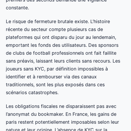
constante.
Le risque de fermeture brutale existe. L’histoire
récente du secteur compte plusieurs cas de
plateformes qui ont disparu du jour au lendemain,
emportant les fonds des utilisateurs. Des sponsors
de clubs de football professionnels ont fait faillite
sans préavis, laissant leurs clients sans recours. Les
joueurs sans KYC, par définition impossibles à
identifier et à rembourser via des canaux
traditionnels, sont les plus exposés dans ces
scénarios catastrophes.
Les obligations fiscales ne disparaissent pas avec
l’anonymat du bookmaker. En France, les gains de
paris restent potentiellement imposables selon leur
nature et leur origine. L’absence de KYC sur la