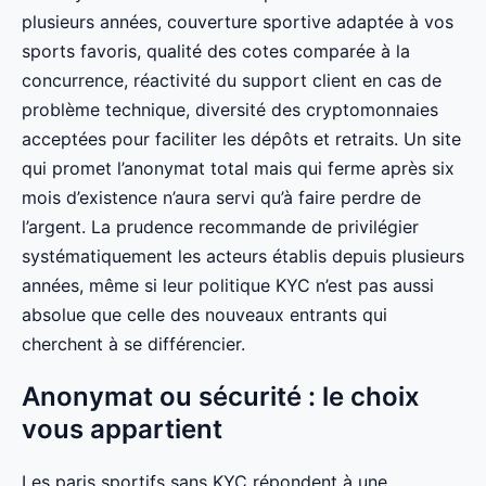
plusieurs années, couverture sportive adaptée à vos
sports favoris, qualité des cotes comparée à la
concurrence, réactivité du support client en cas de
problème technique, diversité des cryptomonnaies
acceptées pour faciliter les dépôts et retraits. Un site
qui promet l’anonymat total mais qui ferme après six
mois d’existence n’aura servi qu’à faire perdre de
l’argent. La prudence recommande de privilégier
systématiquement les acteurs établis depuis plusieurs
années, même si leur politique KYC n’est pas aussi
absolue que celle des nouveaux entrants qui
cherchent à se différencier.
Anonymat ou sécurité : le choix
vous appartient
Les paris sportifs sans KYC répondent à une