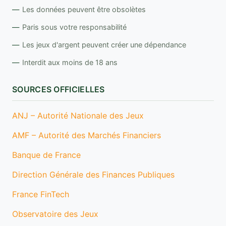
Les données peuvent être obsolètes
Paris sous votre responsabilité
Les jeux d'argent peuvent créer une dépendance
Interdit aux moins de 18 ans
SOURCES OFFICIELLES
ANJ – Autorité Nationale des Jeux
AMF – Autorité des Marchés Financiers
Banque de France
Direction Générale des Finances Publiques
France FinTech
Observatoire des Jeux