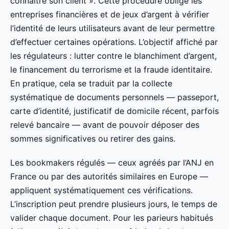
connaître son client ». Cette procédure oblige les
entreprises financières et de jeux d’argent à vérifier
l’identité de leurs utilisateurs avant de leur permettre
d’effectuer certaines opérations. L’objectif affiché par
les régulateurs : lutter contre le blanchiment d’argent,
le financement du terrorisme et la fraude identitaire.
En pratique, cela se traduit par la collecte
systématique de documents personnels — passeport,
carte d’identité, justificatif de domicile récent, parfois
relevé bancaire — avant de pouvoir déposer des
sommes significatives ou retirer des gains.
Les bookmakers régulés — ceux agréés par l’ANJ en
France ou par des autorités similaires en Europe —
appliquent systématiquement ces vérifications.
L’inscription peut prendre plusieurs jours, le temps de
valider chaque document. Pour les parieurs habitués