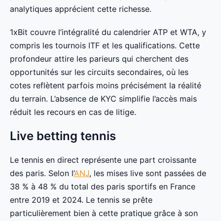
analytiques apprécient cette richesse.
1xBit couvre l’intégralité du calendrier ATP et WTA, y
compris les tournois ITF et les qualifications. Cette
profondeur attire les parieurs qui cherchent des
opportunités sur les circuits secondaires, où les
cotes reflètent parfois moins précisément la réalité
du terrain. L’absence de KYC simplifie l’accès mais
réduit les recours en cas de litige.
Live betting tennis
Le tennis en direct représente une part croissante
des paris. Selon l’
ANJ
, les mises live sont passées de
38 % à 48 % du total des paris sportifs en France
entre 2019 et 2024. Le tennis se prête
particulièrement bien à cette pratique grâce à son