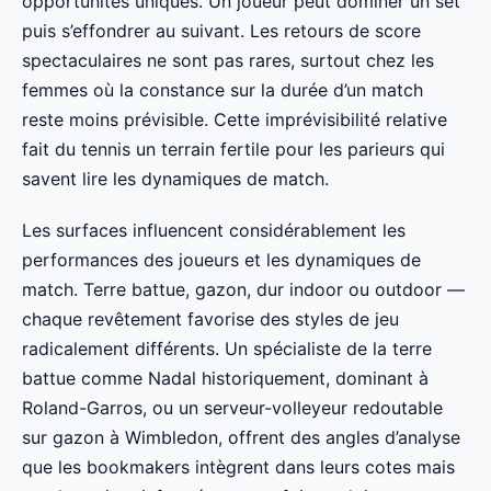
opportunités uniques. Un joueur peut dominer un set
puis s’effondrer au suivant. Les retours de score
spectaculaires ne sont pas rares, surtout chez les
femmes où la constance sur la durée d’un match
reste moins prévisible. Cette imprévisibilité relative
fait du tennis un terrain fertile pour les parieurs qui
savent lire les dynamiques de match.
Les surfaces influencent considérablement les
performances des joueurs et les dynamiques de
match. Terre battue, gazon, dur indoor ou outdoor —
chaque revêtement favorise des styles de jeu
radicalement différents. Un spécialiste de la terre
battue comme Nadal historiquement, dominant à
Roland-Garros, ou un serveur-volleyeur redoutable
sur gazon à Wimbledon, offrent des angles d’analyse
que les bookmakers intègrent dans leurs cotes mais