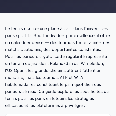
Le tennis occupe une place à part dans l’univers des
paris sportifs. Sport individuel par excellence, il offre
un calendrier dense — des tournois toute l’année, des
matchs quotidiens, des opportunités constantes.
Pour les parieurs crypto, cette régularité représente
un terrain de jeu idéal. Roland-Garros, Wimbledon,
l’US Open : les grands chelems attirent l’attention
mondiale, mais les tournois ATP et WTA
hebdomadaires constituent le pain quotidien des
parieurs sérieux. Ce guide explore les spécificités du
tennis pour les paris en Bitcoin, les stratégies
efficaces et les plateformes à privilégier.