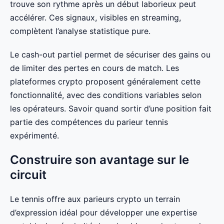
trouve son rythme après un début laborieux peut
accélérer. Ces signaux, visibles en streaming,
complètent l’analyse statistique pure.
Le cash-out partiel permet de sécuriser des gains ou
de limiter des pertes en cours de match. Les
plateformes crypto proposent généralement cette
fonctionnalité, avec des conditions variables selon
les opérateurs. Savoir quand sortir d’une position fait
partie des compétences du parieur tennis
expérimenté.
Construire son avantage sur le
circuit
Le tennis offre aux parieurs crypto un terrain
d’expression idéal pour développer une expertise