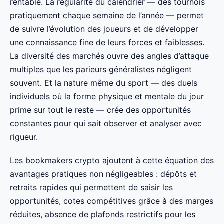
rentable. La régularité du calendrier — des tournois
pratiquement chaque semaine de l’année — permet
de suivre l’évolution des joueurs et de développer
une connaissance fine de leurs forces et faiblesses.
La diversité des marchés ouvre des angles d’attaque
multiples que les parieurs généralistes négligent
souvent. Et la nature même du sport — des duels
individuels où la forme physique et mentale du jour
prime sur tout le reste — crée des opportunités
constantes pour qui sait observer et analyser avec
rigueur.
Les bookmakers crypto ajoutent à cette équation des
avantages pratiques non négligeables : dépôts et
retraits rapides qui permettent de saisir les
opportunités, cotes compétitives grâce à des marges
réduites, absence de plafonds restrictifs pour les