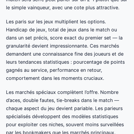
le simple vainqueur, avec une cote plus attractive.
Les paris sur les jeux multiplient les options.
Handicap de jeux, total de jeux dans le match ou
dans un set précis, score exact du premier set — la
granularité devient impressionnante. Ces marchés
demandent une connaissance fine des joueurs et de
leurs tendances statistiques : pourcentage de points
gagnés au service, performance en retour,
comportement dans les moments cruciaux.
Les marchés spéciaux complètent l’offre. Nombre
d’aces, double fautes, tie-breaks dans le match —
chaque aspect du jeu devient pariable. Les parieurs
spécialisés développent des modèles statistiques
pour exploiter ces niches, souvent moins surveillées
par les bookmakers que les marchés principaux.