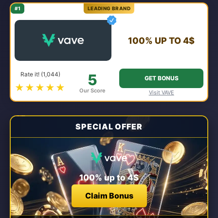
#1
LEADING BRAND
100% UP TO 4$
Rate it! (1,044)
5
GET BONUS
★★★★★
Our Score
Visit VAVE
SPECIAL OFFER
100% up to 4$
Claim Bonus