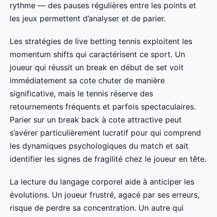
rythme — des pauses régulières entre les points et
les jeux permettent d’analyser et de parier.
Les stratégies de live betting tennis exploitent les
momentum shifts qui caractérisent ce sport. Un
joueur qui réussit un break en début de set voit
immédiatement sa cote chuter de manière
significative, mais le tennis réserve des
retournements fréquents et parfois spectaculaires.
Parier sur un break back à cote attractive peut
s’avérer particulièrement lucratif pour qui comprend
les dynamiques psychologiques du match et sait
identifier les signes de fragilité chez le joueur en tête.
La lecture du langage corporel aide à anticiper les
évolutions. Un joueur frustré, agacé par ses erreurs,
risque de perdre sa concentration. Un autre qui