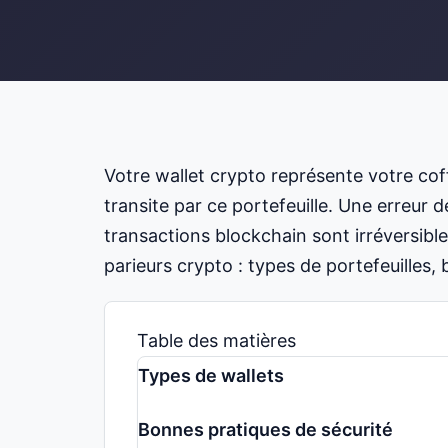
Votre wallet crypto représente votre cof
transite par ce portefeuille. Une erreur 
transactions blockchain sont irréversibl
parieurs crypto : types de portefeuilles, 
Table des matières
Types de wallets
Bonnes pratiques de sécurité