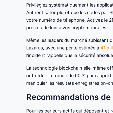
Privilégiez systématiquement les applic
Authenticator plutôt que les codes par 
votre numéro de téléphone. Activez le 
près ou de loin à vos cryptomonnaies.
Même les leaders du marché subissent de
Lazarus, avec une perte estimée à
41 mil
l’incident rappelle que la sécurité absolu
La technologie blockchain elle-même off
ont réduit la fraude de 60 % par rapport 
manipuler les résultats enregistrés on-ch
Recommandations de 
Pour les parieurs actifs qui déposent et 