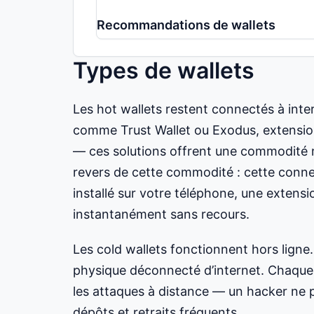
Recommandations de wallets
Types de wallets
Les hot wallets restent connectés à inter
comme Trust Wallet ou Exodus, extensio
— ces solutions offrent une commodité m
revers de cette commodité : cette conne
installé sur votre téléphone, une extens
instantanément sans recours.
Les cold wallets fonctionnent hors lign
physique déconnecté d’internet. Chaque 
les attaques à distance — un hacker ne 
dépôts et retraits fréquents.