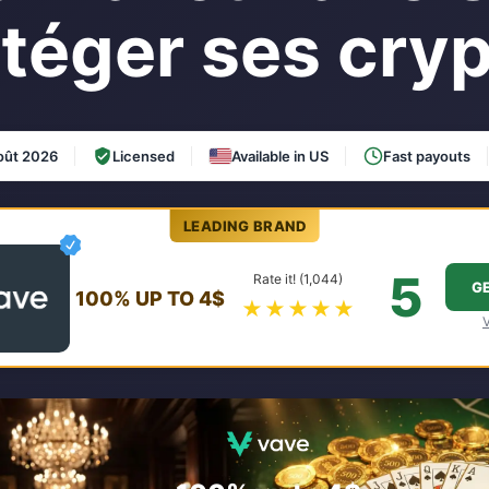
téger ses cry
oût 2026
Licensed
Available in US
Fast payouts
LEADING BRAND
5
Rate it! (1,044)
G
100% UP TO 4$
★★★★★
V