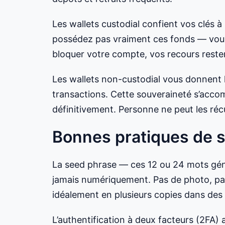
Les wallets custodial confient vos clés 
possédez pas vraiment ces fonds — vous po
bloquer votre compte, vos recours restent
Les wallets non-custodial vous donnent le
transactions. Cette souveraineté s’accom
définitivement. Personne ne peut les réc
Bonnes pratiques de s
La seed phrase — ces 12 ou 24 mots génér
jamais numériquement. Pas de photo, pa
idéalement en plusieurs copies dans des
L’authentification à deux facteurs (2FA)