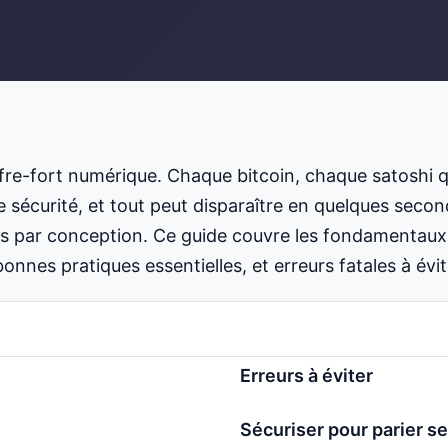
fre-fort numérique. Chaque bitcoin, chaque satoshi q
de sécurité, et tout peut disparaître en quelques sec
es par conception. Ce guide couvre les fondamentaux d
bonnes pratiques essentielles, et erreurs fatales à év
Erreurs à éviter
Sécuriser pour parier s