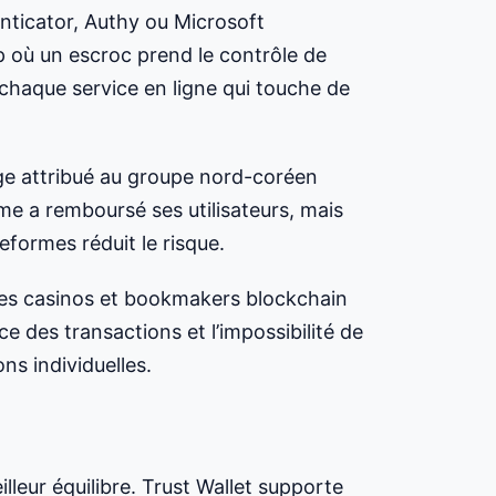
nticator, Authy ou Microsoft
p où un escroc prend le contrôle de
haque service en ligne qui touche de
ge attribué au groupe nord-coréen
rme a remboursé ses utilisateurs, mais
teformes réduit le risque.
 les casinos et bookmakers blockchain
e des transactions et l’impossibilité de
ns individuelles.
lleur équilibre. Trust Wallet supporte