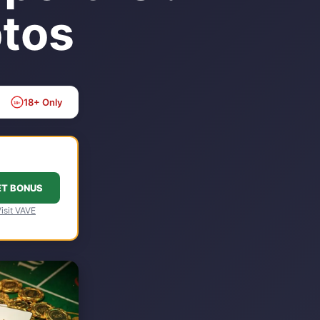
ptos
18+ Only
18+
ET BONUS
isit VAVE