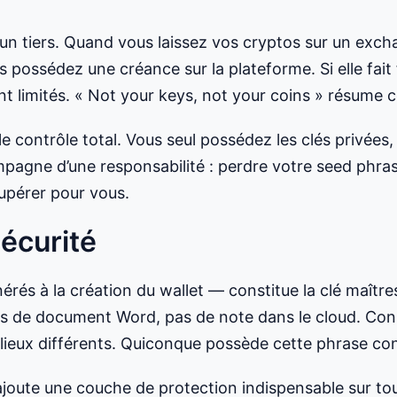
à un tiers. Quand vous laissez vos cryptos sur un ex
ssédez une créance sur la plateforme. Si elle fait fai
 limités. « Not your keys, not your coins » résume ce
 contrôle total. Vous seul possédez les clés privées,
pagne d’une responsabilité : perdre votre seed phras
upérer pour vous.
écurité
és à la création du wallet — constitue la clé maître
s de document Word, pas de note dans le cloud. Cons
 lieux différents. Quiconque possède cette phrase con
 ajoute une couche de protection indispensable sur to