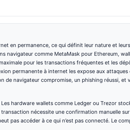
net en permanence, ce qui définit leur nature et leur
ns navigateur comme MetaMask pour Ethereum, walle
aximale pour les transactions fréquentes et les dép
xion permanente à internet les expose aux attaques 
ion de navigateur compromise, un phishing réussi, et 
e. Les hardware wallets comme Ledger ou Trezor stock
transaction nécessite une confirmation manuelle sur l
peut pas accéder à ce qui n’est pas connecté. Le co