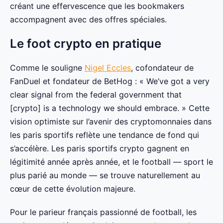
créant une effervescence que les bookmakers
accompagnent avec des offres spéciales.
Le foot crypto en pratique
Comme le souligne
Nigel Eccles
, cofondateur de
FanDuel et fondateur de BetHog : « We’ve got a very
clear signal from the federal government that
[crypto] is a technology we should embrace. » Cette
vision optimiste sur l’avenir des cryptomonnaies dans
les paris sportifs reflète une tendance de fond qui
s’accélère. Les paris sportifs crypto gagnent en
légitimité année après année, et le football — sport le
plus parié au monde — se trouve naturellement au
cœur de cette évolution majeure.
Pour le parieur français passionné de football, les