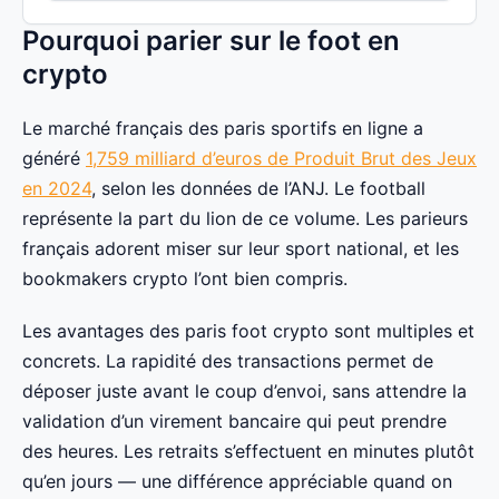
Pourquoi parier sur le foot en
crypto
Le marché français des paris sportifs en ligne a
généré
1,759 milliard d’euros de Produit Brut des Jeux
en 2024
, selon les données de l’ANJ. Le football
représente la part du lion de ce volume. Les parieurs
français adorent miser sur leur sport national, et les
bookmakers crypto l’ont bien compris.
Les avantages des paris foot crypto sont multiples et
concrets. La rapidité des transactions permet de
déposer juste avant le coup d’envoi, sans attendre la
validation d’un virement bancaire qui peut prendre
des heures. Les retraits s’effectuent en minutes plutôt
qu’en jours — une différence appréciable quand on