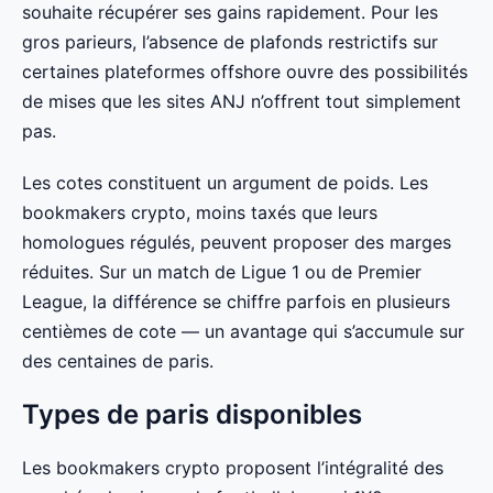
souhaite récupérer ses gains rapidement. Pour les
gros parieurs, l’absence de plafonds restrictifs sur
certaines plateformes offshore ouvre des possibilités
de mises que les sites ANJ n’offrent tout simplement
pas.
Les cotes constituent un argument de poids. Les
bookmakers crypto, moins taxés que leurs
homologues régulés, peuvent proposer des marges
réduites. Sur un match de Ligue 1 ou de Premier
League, la différence se chiffre parfois en plusieurs
centièmes de cote — un avantage qui s’accumule sur
des centaines de paris.
Types de paris disponibles
Les bookmakers crypto proposent l’intégralité des